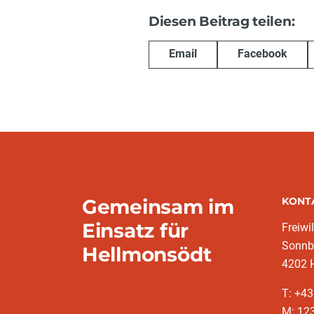
Diesen Beitrag teilen:
Email
Facebook
Gemeinsam im
KONT
Einsatz für
Freiwi
Sonnb
Hellmonsödt
4202 
T: +4
M: 12