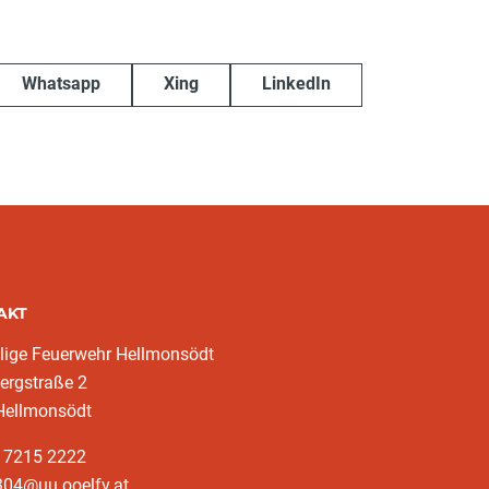
Whatsapp
Xing
LinkedIn
AKT
llige Feuerwehr Hellmonsödt
ergstraße 2
Hellmonsödt
3 7215 2222
304@uu.ooelfv.at