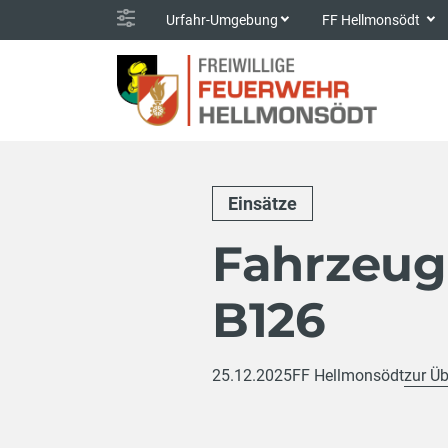
Urfahr-Umgebung
FF Hellmonsödt
Einsätze
Fahrzeug
B126
25.12.2025
FF Hellmonsödt
zur Üb