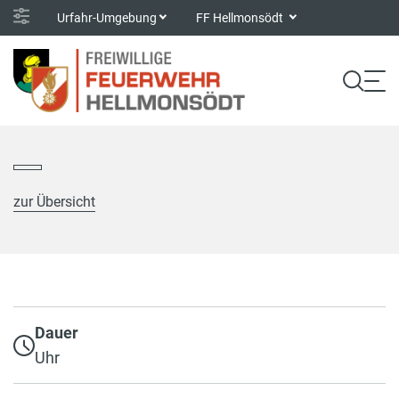
Urfahr-Umgebung
FF Hellmonsödt
zur Übersicht
Dauer
Uhr