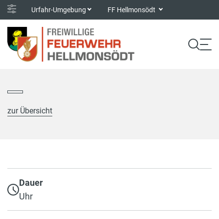
Urfahr-Umgebung
FF Hellmonsödt
zur Übersicht
Dauer
Uhr