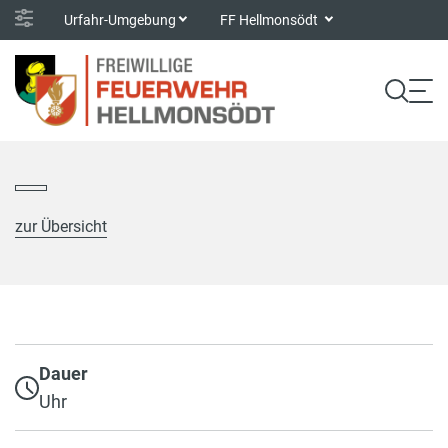
Urfahr-Umgebung
FF Hellmonsödt
zur Übersicht
Dauer
Uhr