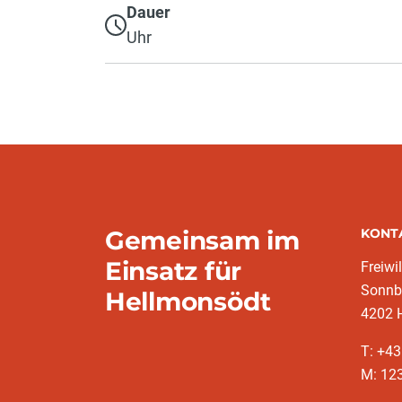
Dauer
Uhr
Gemeinsam im
KONT
Einsatz für
Freiwi
Sonnb
Hellmonsödt
4202 
T: +4
M: 12