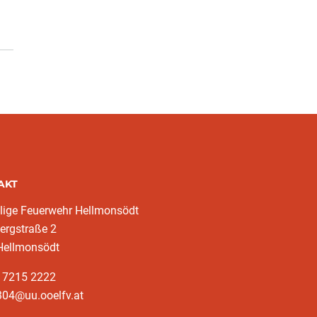
AKT
llige Feuerwehr Hellmonsödt
ergstraße 2
Hellmonsödt
3 7215 2222
304@uu.ooelfv.at