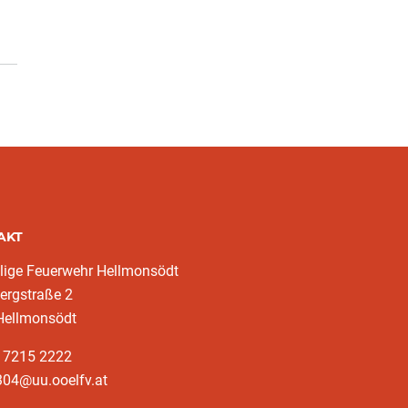
AKT
llige Feuerwehr Hellmonsödt
ergstraße 2
Hellmonsödt
3 7215 2222
304@uu.ooelfv.at