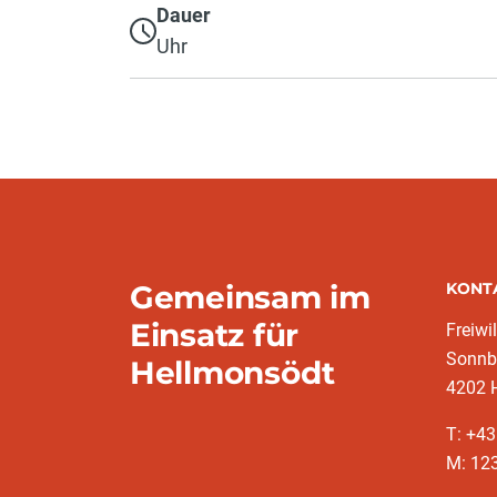
Dauer
Uhr
Gemeinsam im
KONT
Einsatz für
Freiwi
Sonnb
Hellmonsödt
4202 
T: +4
M: 12