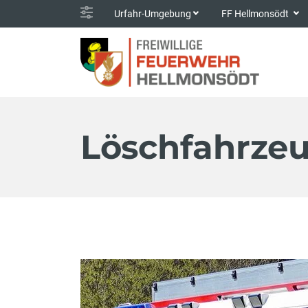
Urfahr-Umgebung
FF Hellmonsödt
Löschfahrze